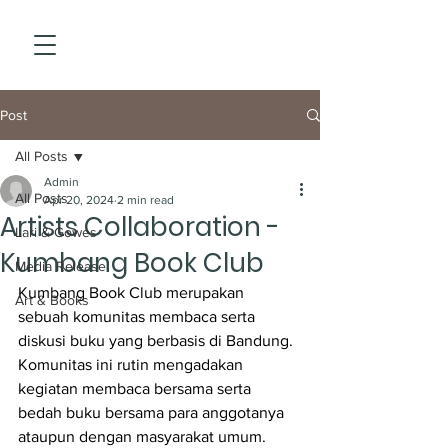
Post
All Posts
Admin
All Posts
Apr 20, 2024
2 min read
Artists Collaboration -
Lari & Gowes
Kumbang Book Club
Media Release
Kumbang Book Club merupakan 
Art & Books
sebuah komunitas membaca serta 
diskusi buku yang berbasis di Bandung. 
Komunitas ini rutin mengadakan 
kegiatan membaca bersama serta 
bedah buku bersama para anggotanya 
ataupun dengan masyarakat umum. 