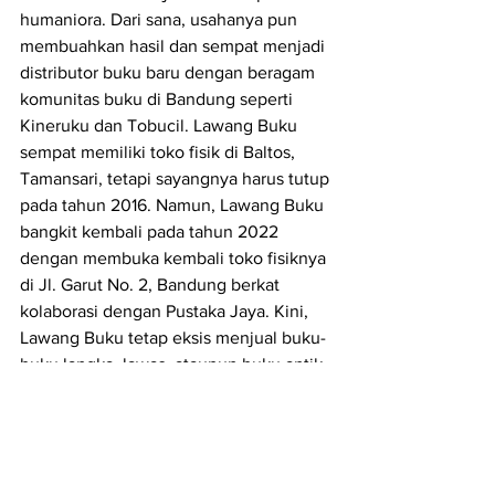
humaniora. Dari sana, usahanya pun 
membuahkan hasil dan sempat menjadi 
distributor buku baru dengan beragam 
komunitas buku di Bandung seperti 
Kineruku dan Tobucil. Lawang Buku 
sempat memiliki toko fisik di Baltos, 
Tamansari, tetapi sayangnya harus tutup 
pada tahun 2016. Namun, Lawang Buku 
bangkit kembali pada tahun 2022 
dengan membuka kembali toko fisiknya 
di Jl. Garut No. 2, Bandung berkat 
kolaborasi dengan Pustaka Jaya. Kini, 
Lawang Buku tetap eksis menjual buku-
buku langka, lawas, ataupun buku antik. 
Jangan lupa kunjungi Jabarano Coffee 
Laswi untuk membaca buku-buku 
pilihan Kumbang Book Club dan 
Lawang Buku, ya!