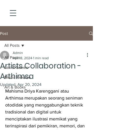
Post
All Posts
Admin
All Posts
Apr 18, 2024
1 min read
Artists Collaboration -
Lari & Gowes
Arthimsa
Media Release
Updated:
Apr 20, 2024
Art & Books
Mahisma Driya Karenggani atau 
Arthimsa merupakan seorang seniman 
otodidak yang menggabungkan teknik 
tradisional dan digital untuk 
menciptakan ilustrasi memikat yang 
terinspirasi dari pemikiran, memori, dan 