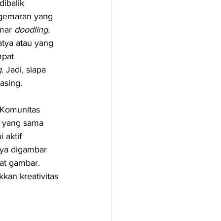
dibalik 
egemaran yang 
mar 
doodling. 
atya atau yang 
mpat 
g
. Jadi, siapa 
sing. 
 Komunitas 
i yang sama 
 aktif 
nya digambar 
at gambar. 
kan kreativitas 