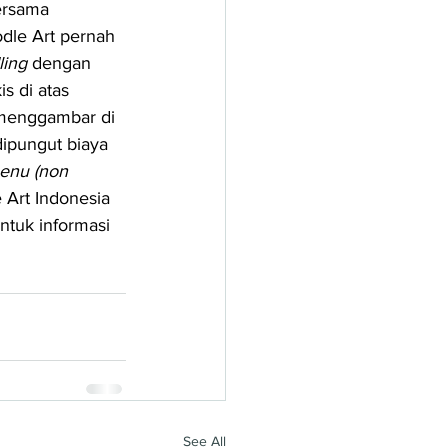
rsama 
dle Art pernah 
ling 
dengan 
s di atas 
 menggambar di 
dipungut biaya 
menu (non 
Art Indonesia 
ntuk informasi 
See All