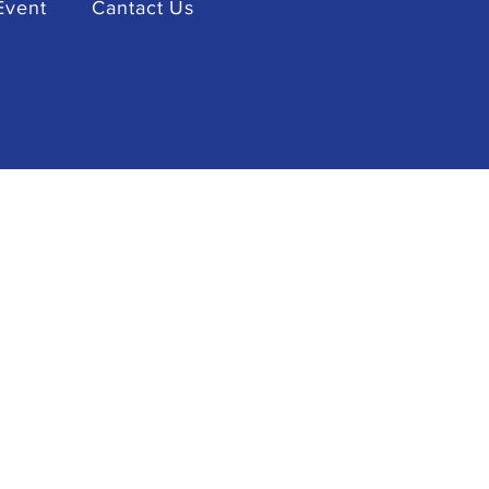
Event
Cantact Us
sts Collaboration -
himsa