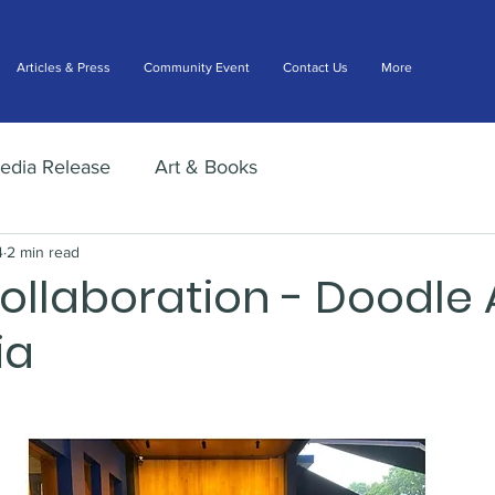
Articles & Press
Community Event
Contact Us
More
edia Release
Art & Books
4
2 min read
Collaboration - Doodle 
ia