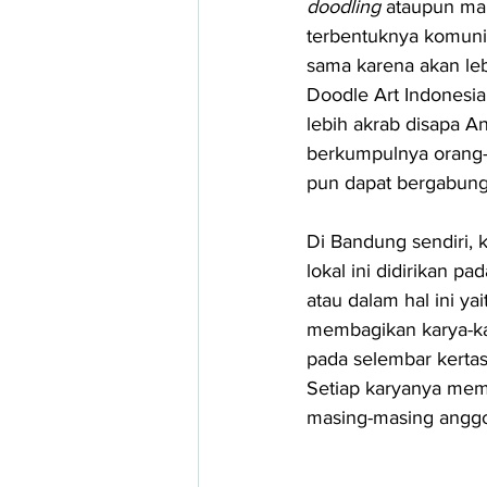
doodling 
ataupun mau
terbentuknya komunit
sama karena akan le
Doodle Art Indonesia 
lebih akrab disapa An
berkumpulnya orang-
pun dapat bergabung
Di Bandung sendiri,
lokal ini didirikan 
atau dalam hal ini ya
membagikan karya-ka
pada selembar kerta
Setiap karyanya memi
masing-masing anggo