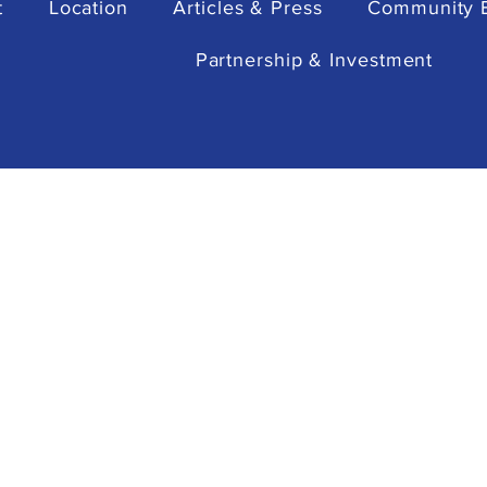
t
Location
Articles & Press
Community 
Partnership & Investment
Artists Collaboration -
Arti
Kumbang Book Club
Art