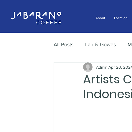
About
Location
All Posts
Lari & Gowes
M
Admin
Apr 20, 202
Artists 
Indones