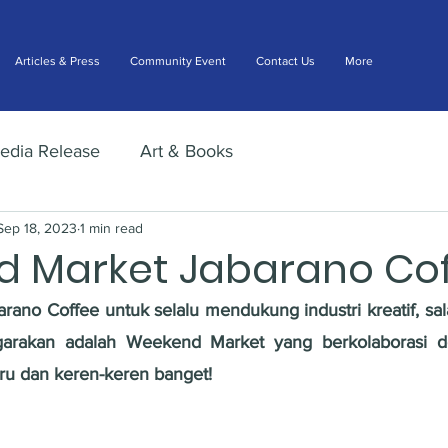
Articles & Press
Community Event
Contact Us
More
edia Release
Art & Books
Sep 18, 2023
1 min read
 Market Jabarano Co
ano Coffee untuk selalu mendukung industri kreatif, sal
ggarakan adalah Weekend Market yang berkolaborasi d
eru dan keren-keren banget!