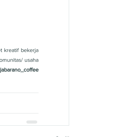
reatif bekerja 
omunitas/ usaha 
abarano_coffee 