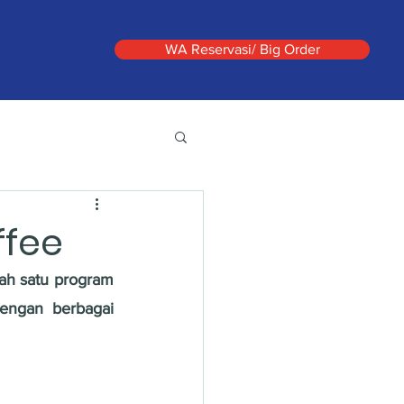
WA Reservasi/ Big Order
ffee
ah satu program 
engan berbagai 