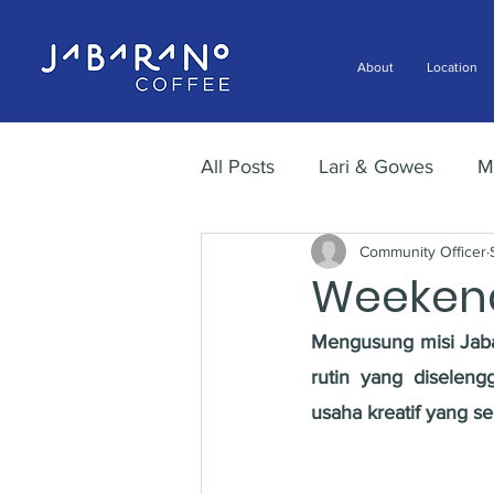
About
Location
All Posts
Lari & Gowes
M
Community Officer
Weekend
Mengusung misi Jabar
rutin yang diselen
usaha kreatif yang s