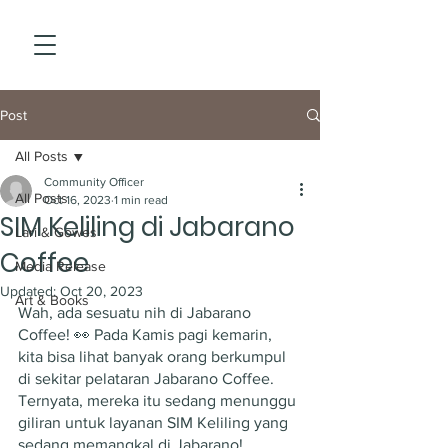
Post
All Posts
Community Officer
All Posts
Oct 16, 2023
1 min read
SIM Keliling di Jabarano
Lari & Gowes
Coffee
Media Release
Updated:
Oct 20, 2023
Art & Books
Wah, ada sesuatu nih di Jabarano 
Coffee! 👀 Pada Kamis pagi kemarin, 
kita bisa lihat banyak orang berkumpul 
di sekitar pelataran Jabarano Coffee. 
Ternyata, mereka itu sedang menunggu 
giliran untuk layanan SIM Keliling yang 
sedang memangkal di Jabarano! 