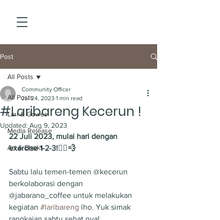
Post
All Posts
Community Officer
All Posts
Jul 24, 2023
1 min read
#Laribareng Kecerun !
Lari & Gowes
Updated:
Aug 9, 2023
Media Release
22 Juli 2023, mulai hari dengan 
Art & Books
exercise 1-2-3!🏃‍♀️💨
Sabtu lalu temen-temen @kecerun 
berkolaborasi dengan 
@jabarano_coffee untuk melakukan 
kegiatan 
#laribareng
 lho. Yuk simak 
rangkaian sabtu sehat nya! 