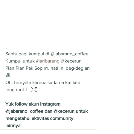
Sabtu pagi kumpul di @jabarano_coffee
Kumpul untuk 
#laribareng
 @kecerun
Plan Plan Pak Sopirrr, hati ini deg-deg an
🙀
Oh, ternyata karena sudah 5 km kita 
long run🏃‍♂️💨😅
Yuk follow akun instagram 
@jabarano_coffee dan @kecerun untuk 
mengetahui aktivitas community 
lainnya!