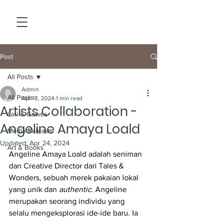
Post
All Posts
Admin
All Posts
Apr 18, 2024
1 min read
Artists Collaboration -
Lari & Gowes
Angeline Amaya Loald
Media Release
Updated:
Apr 24, 2024
Art & Books
Angeline Amaya Loald adalah seniman 
dan Creative Director dari Tales & 
Wonders, sebuah merek pakaian lokal 
yang unik dan 
authentic
. Angeline 
merupakan seorang individu yang 
selalu mengeksplorasi ide-ide baru. Ia 