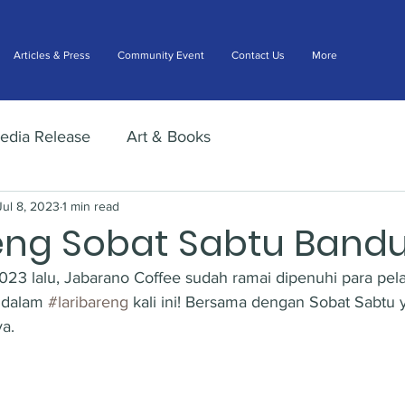
Articles & Press
Community Event
Contact Us
More
edia Release
Art & Books
Jul 8, 2023
1 min read
reng Sobat Sabtu Band
2023 lalu, Jabarano Coffee sudah ramai dipenuhi para pela
 dalam 
#laribareng
 kali ini! Bersama dengan Sobat Sabtu 
a.