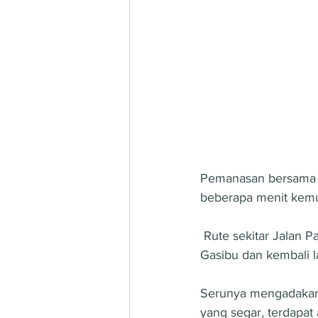
Pemanasan bersama di
beberapa menit kemud
 Rute sekitar Jalan Pahlawan memang enak banget buat dilari-in, hingga ke Gedung Sate, 
Gasibu dan kembali l
Serunya mengadakan 
yang segar, terdapat