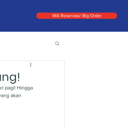
WA Reservasi/ Big Order
ung!
ri pagi! Hingga 
yang akan 