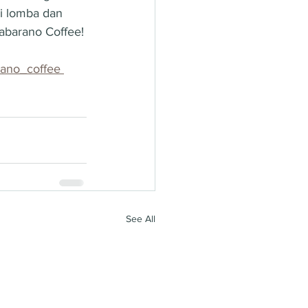
ai lomba dan 
Jabarano Coffee!
rano_coffee 
See All