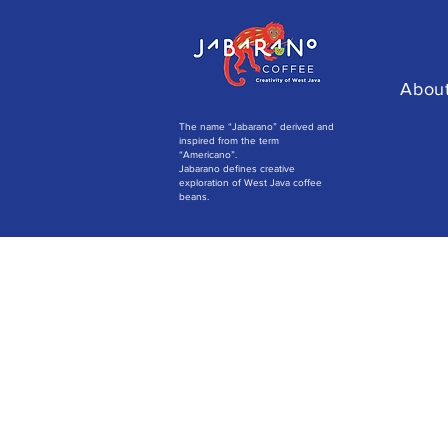
Abou
The name “Jabarano” derived and
inspired from the term
“Americano”.
Jabarano defines creative
exploration of West Java coffee
beans.