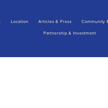
NgaBoseh bersama
Jabarano Coffee
t
Location
Articles & Press
Community 
Partnership & Investment