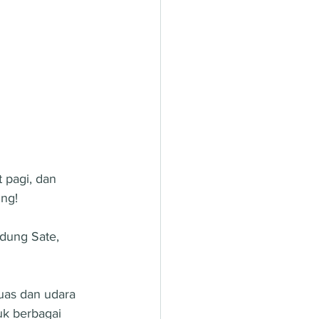
 pagi, dan 
ung!
uas dan udara 
uk berbagai 